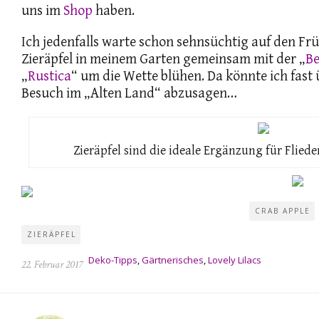
uns im
Shop
haben.
Ich jedenfalls warte schon sehnsüchtig auf den Frü
Zieräpfel in meinem Garten gemeinsam mit der „
Be
„
Rustica
“ um die Wette blühen. Da könnte ich fast
Besuch im „Alten Land“ abzusagen…
Zieräpfel sind die ideale Ergänzung für Flied
CRAB APPLE
ZIERÄPFEL
Deko-Tipps
,
Gärtnerisches
,
Lovely Lilacs
22. Februar 2017