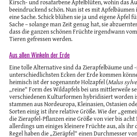
Kirsch- und rosafarbene Apfelblüten, wohin das Au
beeindruckend schön. Nun ist es mit Apfelbäumen 
eine Sache. Schick blühen sie ja und eigene Äpfel fü
Sache – solange man Zeit genug hat, sie abzuernte
dass die ganzen schönen Früchte irgendwann vo
Tieren gefressen werden.
Aus allen Winkeln der Erde
Eine tolle Alternative sind da Zierapfelbäume und -
unterschiedlichsten Ecken der Erde kommen können
heimisch ist der sogenannte Holzapfel (
Malus sylve
„reine“ Form des Wildapfels bei uns mittlerweile se
verschiedenen Kulturformen hybridisiert worden i
stammen aus Nordeuropa, Kleinasien, Ostasien od
Sorten einig ist ihre relative Größe. Wie der „ge
die Zierapfel-Pflanzen eine Größe von vier bis acht
allerdings um einiges kleinere Früchte aus, als ihr 
Regel haben die „Zieräpfel“ einen Durchmesser vo