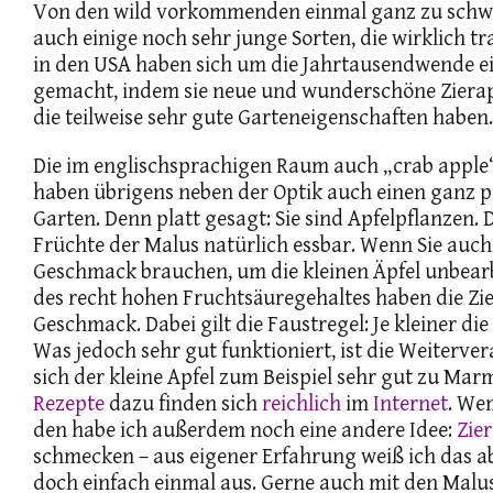
Von den wild vorkommenden einmal ganz zu schweig
auch einige noch sehr junge Sorten, die wirklich t
in den USA haben sich um die Jahrtausendwende e
gemacht, indem sie neue und wunderschöne Zierap
die teilweise sehr gute Garteneigenschaften haben.
Die im englischsprachigen Raum auch „crab apple
haben übrigens neben der Optik auch einen ganz p
Garten. Denn platt gesagt: Sie sind Apfelpflanzen
Früchte der Malus natürlich essbar. Wenn Sie auc
Geschmack brauchen, um die kleinen Äpfel unbear
des recht hohen Fruchtsäuregehaltes haben die Zie
Geschmack. Dabei gilt die Faustregel: Je kleiner di
Was jedoch sehr gut funktioniert, ist die Weiterver
sich der kleine Apfel zum Beispiel sehr gut zu Mar
Rezepte
dazu finden sich
reichlich
im
Internet
. We
den habe ich außerdem noch eine andere Idee:
Zier
schmecken – aus eigener Erfahrung weiß ich das abe
doch einfach einmal aus. Gerne auch mit den Malus-