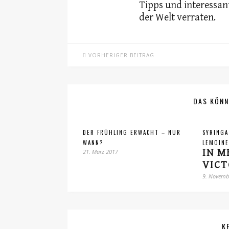
Tipps und interessan
der Welt verraten.
VORHERIGER BEITRAG
DAS KÖNN
DER FRÜHLING ERWACHT – NUR
SYRINGA
WANN?
LEMOINE
IN 
21. März 2017
VICT
9. Novemb
K