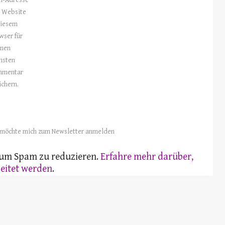
l-Adresse
 Website
diesem
wser für
nen
hsten
mmentar
ichern.
 möchte mich zum Newsletter anmelden
 um Spam zu reduzieren.
Erfahre mehr darüber,
eitet werden
.